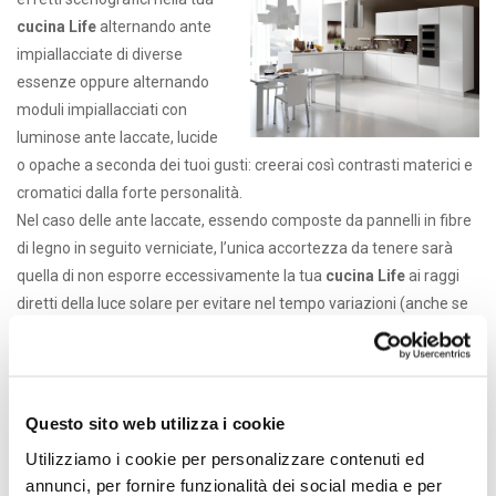
cucina Life
alternando ante
impiallacciate di diverse
essenze oppure alternando
moduli impiallacciati con
luminose ante laccate, lucide
o opache a seconda dei tuoi gusti: creerai così contrasti materici e
cromatici dalla forte personalità.
Nel caso delle ante laccate, essendo composte da pannelli in fibre
di legno in seguito verniciate, l’unica accortezza da tenere sarà
quella di non esporre eccessivamente la tua
cucina Life
ai raggi
diretti della luce solare per evitare nel tempo variazioni (anche se
minime) nel colore.
Oltre ad essere esteticamente fine ed elegante, la
cucina Life
di
Stosa è anche pratica.
Questo sito web utilizza i cookie
Al modello
cucina Life
potrai abbinare, oltre al sistema gola
Allegra, maniglie che possono essere di serie, consigliate o
Utilizziamo i cookie per personalizzare contenuti ed
opzionali: per vederle, sfoglia il nostro
catalogo on-line
oppure
annunci, per fornire funzionalità dei social media e per