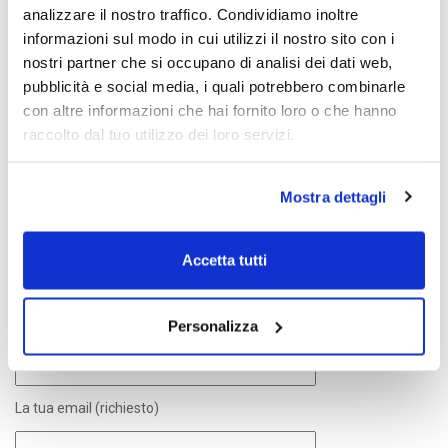
vieni direttamente nello
Stosa Cucine Milano
, dove esperti
analizzare il nostro traffico. Condividiamo inoltre
arredatori ti aiuteranno a comporre la tua
cucina Life.
informazioni sul modo in cui utilizzi il nostro sito con i
nostri partner che si occupano di analisi dei dati web,
pubblicità e social media, i quali potrebbero combinarle
TAGS:
CONDIVIDI:
FACEBOOK,
TWITTER,
GOOGLE+
con altre informazioni che hai fornito loro o che hanno
raccolto dal tuo utilizzo dei loro servizi.
Mostra dettagli
PRECEDENTE
NEXT
Brillant
Bring
Accetta tutti
CONTATTACI
Personalizza
Il tuo nome (richiesto)
La tua email (richiesto)