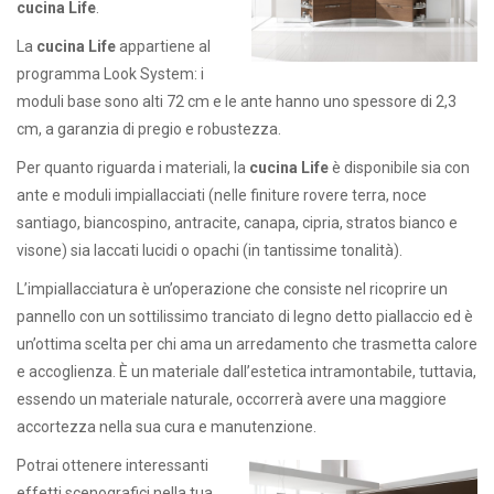
cucina Life
.
La
cucina Life
appartiene al
programma Look System: i
moduli base sono alti 72 cm e le ante hanno uno spessore di 2,3
cm, a garanzia di pregio e robustezza.
Per quanto riguarda i materiali, la
cucina Life
è disponibile sia con
ante e moduli impiallacciati (nelle finiture rovere terra, noce
santiago, biancospino, antracite, canapa, cipria, stratos bianco e
visone) sia laccati lucidi o opachi (in tantissime tonalità).
L’impiallacciatura è un’operazione che consiste nel ricoprire un
pannello con un sottilissimo tranciato di legno detto piallaccio ed è
un’ottima scelta per chi ama un arredamento che trasmetta calore
e accoglienza. È un materiale dall’estetica intramontabile, tuttavia,
essendo un materiale naturale, occorrerà avere una maggiore
accortezza nella sua cura e manutenzione.
Potrai ottenere interessanti
effetti scenografici nella tua