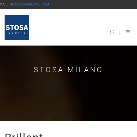
-MAIL:
INFO@STOSAMILANO.COM
STOSA MILANO