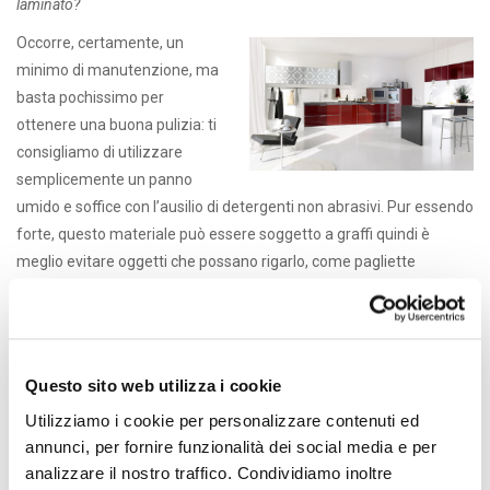
laminato?
Occorre, certamente, un
minimo di manutenzione, ma
basta pochissimo per
ottenere una buona pulizia: ti
consigliamo di utilizzare
semplicemente un panno
umido e soffice con l’ausilio di detergenti non abrasivi. Pur essendo
forte, questo materiale può essere soggetto a graffi quindi è
meglio evitare oggetti che possano rigarlo, come pagliette
metalliche, sostanze abrasive o detersivi in polvere. Per macchie e
residui di calcare si può utilizzare aceto o un prodotto anticalcare,
applicando il prodotto e lasciando che agisca per qualche minuto;
in seguito dovrai risciacquare abbondantemente e asciugare con
Questo sito web utilizza i cookie
un panno morbido.
Utilizziamo i cookie per personalizzare contenuti ed
Luminosità, funzionalità ed ecologia: la
cucina Brillant
garantisce
annunci, per fornire funzionalità dei social media e per
tutto questo.
analizzare il nostro traffico. Condividiamo inoltre