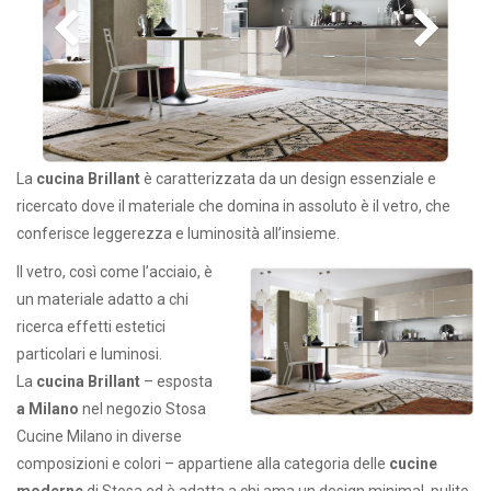
La
cucina Brillant
è caratterizzata da un design essenziale e
ricercato dove il materiale che domina in assoluto è il vetro, che
conferisce leggerezza e luminosità all’insieme.
Il vetro, così come l’acciaio, è
un materiale adatto a chi
ricerca effetti estetici
particolari e luminosi.
La
cucina Brillant
– esposta
a Milano
nel negozio Stosa
Cucine Milano in diverse
composizioni e colori – appartiene alla categoria delle
cucine
moderne
di Stosa ed è adatta a chi ama un design minimal, pulito