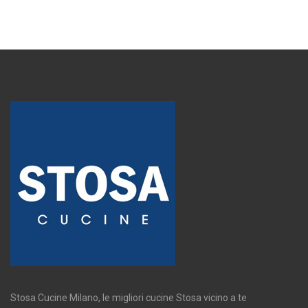
Stosa Cucine Milano, le migliori cucine Stosa vicino a te