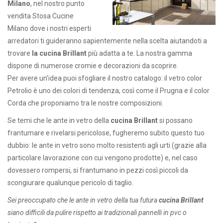
Milano
, nel nostro punto
vendita Stosa Cucine
Milano dove i nostri esperti
arredatori ti guideranno sapientemente nella scelta aiutandoti a
trovare
la cucina Brillant
più adatta a te. La nostra gamma
dispone di numerose cromie e decorazioni da scoprire.
Per avere un’idea puoi sfogliare il nostro catalogo: il vetro color
Petrolio è uno dei colori di tendenza, così come il Prugna e il color
Corda che proponiamo tra le nostre composizioni.
Se temi che le ante in vetro della
cucina Brillant
si possano
frantumare e rivelarsi pericolose, fugheremo subito questo tuo
dubbio: le ante in vetro sono molto resistenti agli urti (grazie alla
particolare lavorazione con cui vengono prodotte) e, nel caso
dovessero rompersi, si frantumano in pezzi così piccoli da
scongiurare qualunque pericolo di taglio.
Sei preoccupato che le ante in vetro della tua futura
cucina Brillant
siano difficili da pulire rispetto ai tradizionali pannelli in pvc o