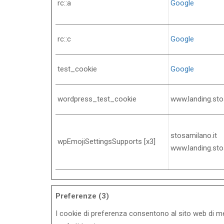
rc::a
Google
rc::c
Google
test_cookie
Google
wordpress_test_cookie
www.landing.sto
stosamilano.it
wpEmojiSettingsSupports [x3]
www.landing.sto
Preferenze (3)
I cookie di preferenza consentono al sito web di mem