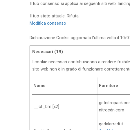
Il tuo consenso si applica ai seguenti siti web: landi
Il tuo stato attuale: Rifiuta.
Modifica consenso
Dichiarazione Cookie aggiornata l'ultima volta il 10
Necessari (19)
I cookie necessari contribuiscono a rendere fruibile i
sito web non è in grado di funzionare correttament
Nome
Fornitore
getnitropack.c
__cf_bm [x2]
nitrocdn.com
gedalarredi.it