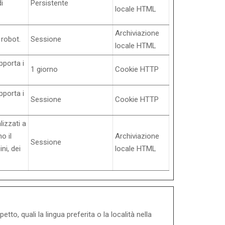
di
Persistente
locale HTML
Archiviazione
 robot.
Sessione
locale HTML
pporta i
1 giorno
Cookie HTTP
pporta i
Sessione
Cookie HTTP
lizzati a
o il
Archiviazione
Sessione
ni, dei
locale HTML
, quali la lingua preferita o la località nella