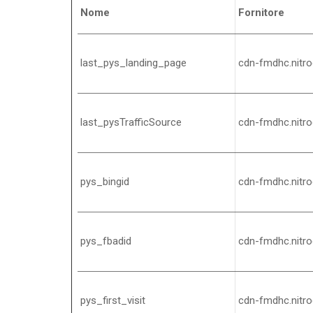
Nome
Fornitore
last_pys_landing_page
cdn-fmdhc.nitr
last_pysTrafficSource
cdn-fmdhc.nitr
pys_bingid
cdn-fmdhc.nitr
pys_fbadid
cdn-fmdhc.nitr
pys_first_visit
cdn-fmdhc.nitr