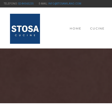
TELEFONO:
02-84565235
E-MAIL:
INFO@STOSAMILANO.COM
HOME
CUCINE