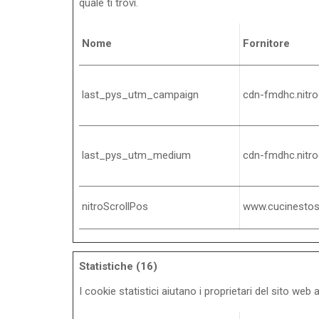
quale ti trovi.
Nome
Fornitore
last_pys_utm_campaign
cdn-fmdhc.nitr
last_pys_utm_medium
cdn-fmdhc.nitr
nitroScrollPos
www.cucinesto
Statistiche (16)
I cookie statistici aiutano i proprietari del sito w