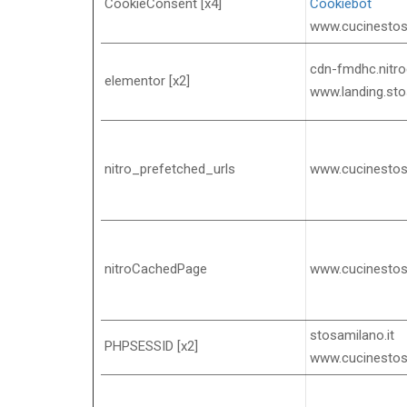
CookieConsent [x4]
Cookiebot
www.cucinesto
cdn-fmdhc.nitr
elementor [x2]
www.landing.sto
nitro_prefetched_urls
www.cucinesto
nitroCachedPage
www.cucinesto
stosamilano.it
PHPSESSID [x2]
www.cucinesto