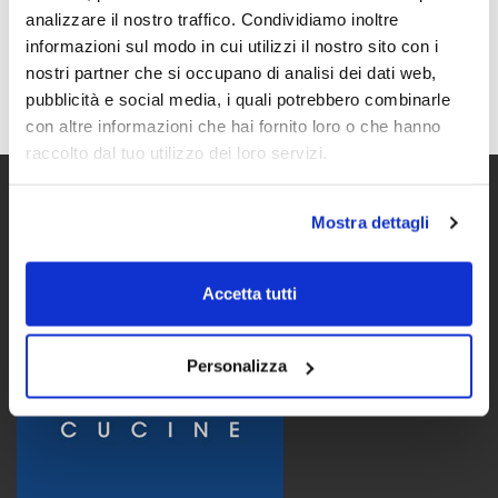
analizzare il nostro traffico. Condividiamo inoltre
informazioni sul modo in cui utilizzi il nostro sito con i
Promozione valida con l’acquisto di una cucina Stosa del valore
nostri partner che si occupano di analisi dei dati web,
minimo di 4.900€ dal 31/05/2022 al 31/10/2022, fino ad
pubblicità e social media, i quali potrebbero combinarle
esaurimento scorte presso i rivenditori aderenti.
con altre informazioni che hai fornito loro o che hanno
raccolto dal tuo utilizzo dei loro servizi.
Mostra dettagli
Accetta tutti
Personalizza