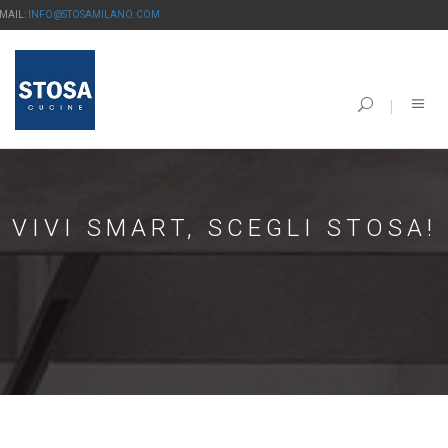
-MAIL:
INFO@STOSAMILANO.COM
VIVI SMART, SCEGLI STOSA!