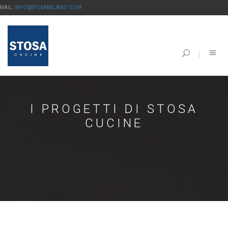
-MAIL:
INFO@STOSAMILANO.COM
I PROGETTI DI STOSA
CUCINE