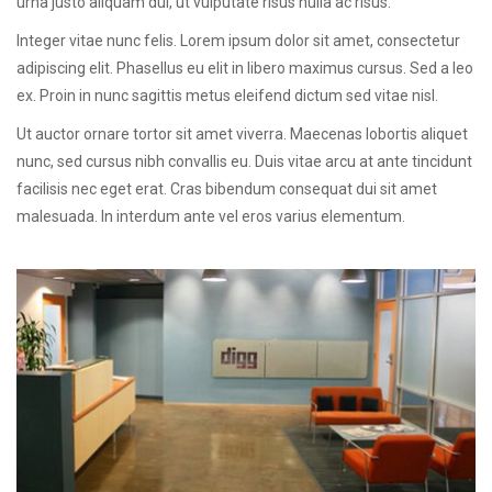
urna justo aliquam dui, ut vulputate risus nulla ac risus.
Integer vitae nunc felis. Lorem ipsum dolor sit amet, consectetur
adipiscing elit. Phasellus eu elit in libero maximus cursus. Sed a leo
ex. Proin in nunc sagittis metus eleifend dictum sed vitae nisl.
Ut auctor ornare tortor sit amet viverra. Maecenas lobortis aliquet
nunc, sed cursus nibh convallis eu. Duis vitae arcu at ante tincidunt
facilisis nec eget erat. Cras bibendum consequat dui sit amet
malesuada. In interdum ante vel eros varius elementum.