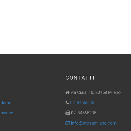
CONTATTI
via Ciaia, 10, 20158 Milano
oderne
02-84565235
assiche
02-84565235
i
info@stosamilano.com