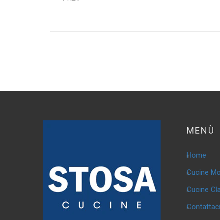
MENÙ
Home
Cucine M
Cucine Cl
Contattac