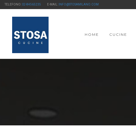
TELEFONO:
02-84565235
E-MAIL:
INFO@STOSAMILANO.COM
HOME
CUCINE