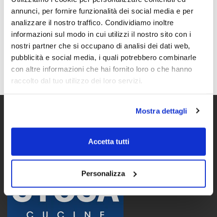
Whirlpool e Hotpoint (frigo, forno, piano cottura e lavastoviglie) e top,
annunci, per fornire funzionalità dei social media e per
in regalo lavatrice a scelta tra Whirlpool FFB7238SVIT o Hotpoint
analizzare il nostro traffico. Condividiamo inoltre
NF723WKITN, oppure in regalo asciugatrice Hotpoint
informazioni sul modo in cui utilizzi il nostro sito con i
NTM1172WKIT.
nostri partner che si occupano di analisi dei dati web,
pubblicità e social media, i quali potrebbero combinarle
Promozione valida fino ad esaurimento scorte presso i rivenditori
con altre informazioni che hai fornito loro o che hanno
aderenti.
raccolto dal tuo utilizzo dei loro servizi.
Mostra dettagli
Accetta tutti
Personalizza