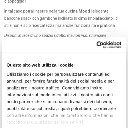
d’appoggio?
In tal caso potrai inserire nella tua
cucina
Mood
l’elegante
bancone snack con gambone inclinato in olmo impiallacciato: lo
stile non è solo ricercatezza ma anche funzionalità e praticità.
Disponi invece di uno spazio ridotto, ma non vuoi rinunciare
all’eleganza delle moderne cucine di design?
Qui da noi trovi
una
cucina Mood
adatta alle tue esigenze.
Questo sito web utilizza i cookie
TAGS:
CONDIVIDI:
FACEBOOK,
TWITTER,
GOOGLE+
Utilizziamo i cookie per personalizzare contenuti ed
annunci, per fornire funzionalità dei social media e per
analizzare il nostro traffico. Condividiamo inoltre
informazioni sul modo in cui utilizzi il nostro sito con i
PRECEDENTE
NEXT
nostri partner che si occupano di analisi dei dati web,
pubblicità e social media, i quali potrebbero combinarle
Focolare
Saturnia
con altre informazioni che hai fornito loro o che hanno
CONTATTACI
raccolto dal tuo utilizzo dei loro servizi.