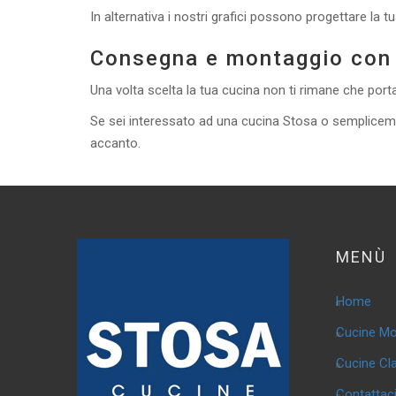
In alternativa i nostri grafici possono progettare la t
Consegna e montaggio con n
Una volta scelta la tua cucina non ti rimane che porta
Se sei interessato ad una cucina Stosa o semplicemen
accanto.
MENÙ
Home
Cucine M
Cucine Cl
Contattac