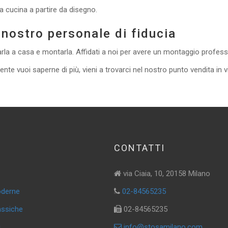
ua cucina a partire da disegno.
ostro personale di fiducia
rla a casa e montarla. Affidati a noi per avere un montaggio professio
te vuoi saperne di più, vieni a trovarci nel nostro punto vendita in 
CONTATTI
via Ciaia, 10, 20158 Milano
oderne
02-84565235
assiche
02-84565235
i
info@stosamilano.com