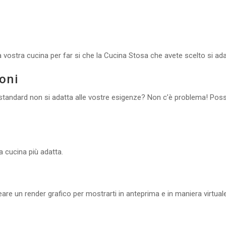
 vostra cucina per far si che la Cucina Stosa che avete scelto si ada
oni
o standard non si adatta alle vostre esigenze? Non c’è problema! Po
la cucina più adatta.
reare un render grafico per mostrarti in anteprima e in maniera virtua