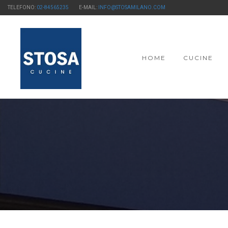
TELEFONO:
02-84565235
E-MAIL:
INFO@STOSAMILANO.COM
HOME
CUCINE