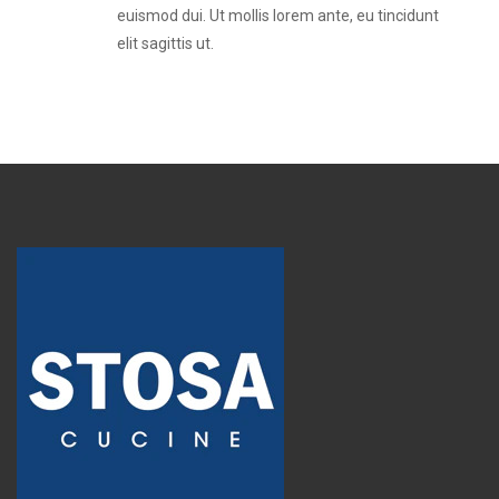
euismod dui. Ut mollis lorem ante, eu tincidunt
elit sagittis ut.