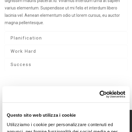
dignissim mauris placerat id. Vivamus interdum urna at sapien
varius elementum. Suspendisse ut mi felis et interdum libero
lacinia vel. Aenean elementum odio ut lorem cursus, eu auctor
magna pellentesque.
Planification
Work Hard
Success
ACCORDION SECTION
Questo sito web utilizza i cookie
Accordion Style 1
Utilizziamo i cookie per personalizzare contenuti ed
annunci, per fornire funzionalità dei social media e per