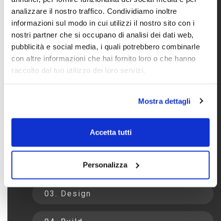
01. Meet
analizzare il nostro traffico. Condividiamo inoltre
informazioni sul modo in cui utilizzi il nostro sito con i
nostri partner che si occupano di analisi dei dati web,
Fusce ornare mi vel risus porttitor
pubblicità e social media, i quali potrebbero combinarle
dignissim. Nunc eget risus at ipsum blandit
con altre informazioni che hai fornito loro o che hanno
ornare vel sed velit. Proin gravida arcu nisl,
raccolto dal tuo utilizzo dei loro servizi.
a dignissim mauris placerat id. Vivamus
interdum urna at sapien varius
elementum. Suspendisse ut mi felis et
Mostra dettagli
interdum libero lacinia vel. Aenean
elementum odio ut lorem cursus, eu
Accetta tutti
auctor magna pellentesque.
Personalizza
02. Concept
03. Design