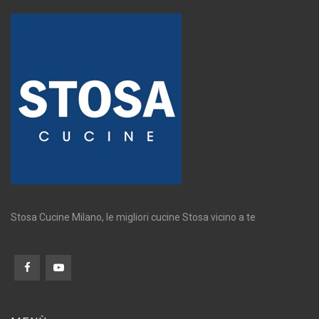
Stosa Cucine Milano, le migliori cucine Stosa vicino a te