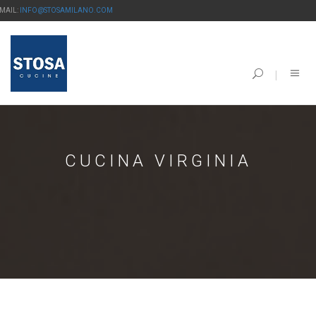
-MAIL:
INFO@STOSAMILANO.COM
CUCINA VIRGINIA