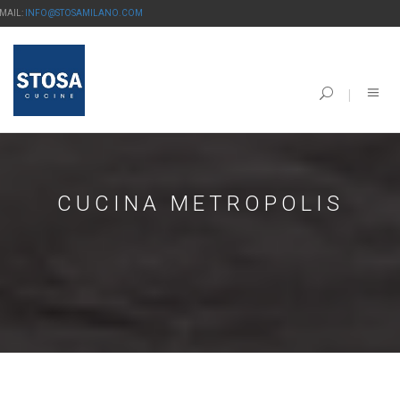
-MAIL:
INFO@STOSAMILANO.COM
CUCINA METROPOLIS