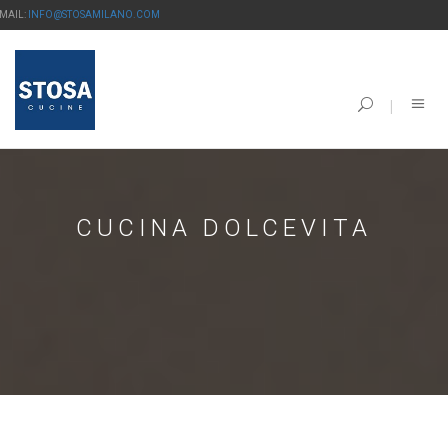
-MAIL:
INFO@STOSAMILANO.COM
CUCINA DOLCEVITA