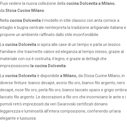
Puoi vedere la nuova collezione della
cucina Dolcevita a Milano
,
da
Stosa Cucine Milano
.
Nella
cucina Dolcevita
il modello in stile classico con anta cornice a
intaglio e bugna centrale reinterpreta la tradizione artigianale italiana e
propone un ambiente raffinato dallo stile inconfondibile.
La
cucina Dolcevita
si ispira alle case di un tempo e parla un lessico
familiare che trasmette calore ed eleganza al tempo stesso, grazie al
materiale con cui è costruita, il legno, e grazie ai dettagli che
impreziosiscono
la cucina Dolcevita
.
La
cucina Dolcevita
è disponibile
a Milano,
da Stosa Cucine Milano, in
diverse finiture: bianco decapé, avorio filo oro, bianco filo argento, nero
decapè, noce filo oro, perla filo oro, bianco laccato opaco e grigio ombra
laccato filo argento. Le decorazioni a filo oro che incorniciano le ante e i
pomoli retrò impreziositi da veri Swarovski certificati donano
leggerezza e luminosità all’intera composizione, conferendo un’aria
elegante e lussuosa.