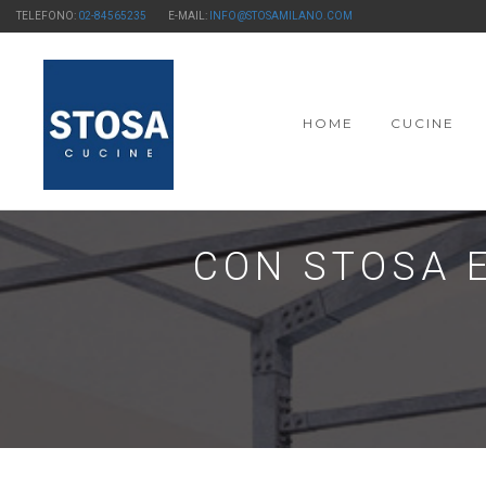
TELEFONO:
02-84565235
E-MAIL:
INFO@STOSAMILANO.COM
HOME
CUCINE
CON STOSA E