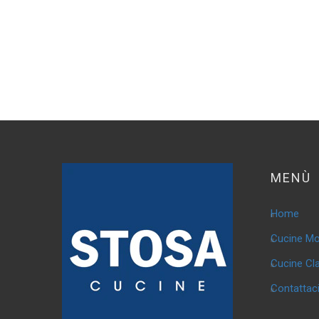
MENÙ
Home
Cucine M
Cucine Cl
Contattac