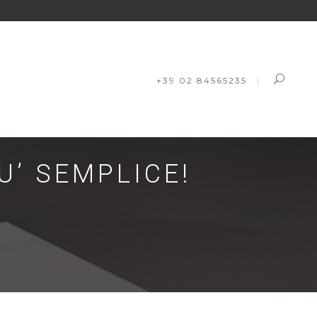
+39 02 84565235
U’ SEMPLICE!