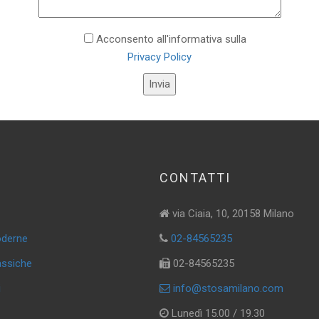
Acconsento all'informativa sulla
Privacy Policy
CONTATTI
via Ciaia, 10, 20158 Milano
oderne
02-84565235
assiche
02-84565235
i
info@stosamilano.com
Lunedì 15.00 / 19.30