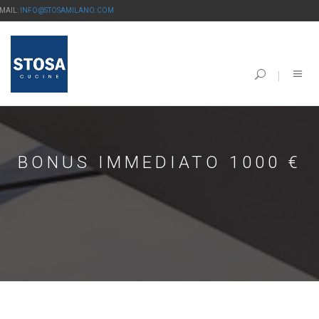
-MAIL:
INFO@STOSAMILANO.COM
BONUS IMMEDIATO 1000 €