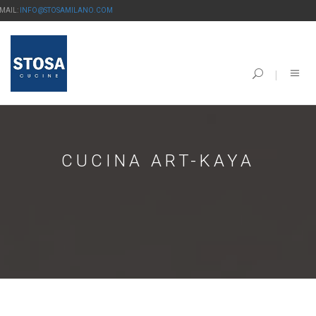
-MAIL:
INFO@STOSAMILANO.COM
CUCINA ART-KAYA