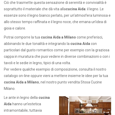
Ciò che trasmette questa sensazione di serenità e convivialità è
soprattutto il materiale che dà vita alla
cucina Aida
: il legno. Le
essenze sono il legno bianco perlato, per un’atmosfera luminosa e
allo stesso tempo raffinata e il legno noce, che emana un’idea di
gioia e calore.
Potrai comporre la tua
cucina Aida a Milano
come preferisci,
abbinando le due tonalità e integrando la
cucina Aida
con
particolari dal gusto romantico come per esempio con la graziosa
cappa in muratura che puoi vedere in diverse combinazioni o con i
tavoli e le sedie in legno, tipici di una volta.
Per vedere qualche esempio di composizione, consulta il nostro
catalogo on-line oppure vieni a mettere insieme le idee per la tua
cucina Aida a Milano
, nel nostro punto vendita Stosa Cucine
Milano.
Le ante in legno della
cucina
Aida
hanno un’estetica
intramontabile; tuttavia