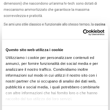
dimensioni) che nascondono un’anima hi-tech: sono dotati di
meccanismo ammortizzato che garantisce la massima
scorrevolezza e praticità.
Se ami uno stile classico e funzionale allo stesso tempo, la
cucina
Aida
potrebbe essere quello che cerchi.
TAGS:
CONDIVIDI:
FACEBOOK,
TWITTER,
GOOGLE+
Questo sito web utilizza i cookie
Utilizziamo i cookie per personalizzare contenuti ed
annunci, per fornire funzionalità dei social media e per
analizzare il nostro traffico. Condividiamo inoltre
PRECEDENTE
NEXT
informazioni sul modo in cui utilizzi il nostro sito con i
nostri partner che si occupano di analisi dei dati web,
Beverly
Maxim
pubblicità e social media, i quali potrebbero combinarle
CONTATTACI
con altre informazioni che hai fornito loro o che hanno
raccolto dal tuo utilizzo dei loro servizi.
Il tuo nome (richiesto)