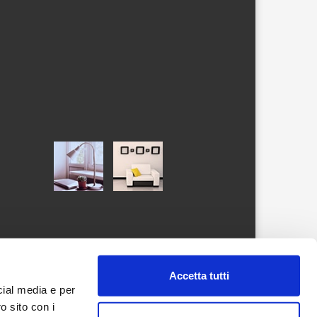
Accetta tutti
cial media e per
o sito con i