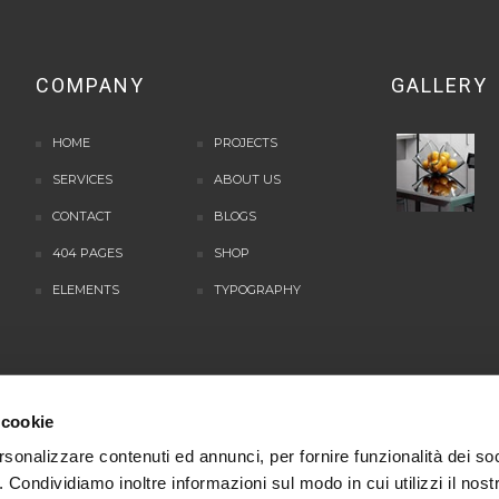
COMPANY
GALLERY
HOME
PROJECTS
SERVICES
ABOUT US
CONTACT
BLOGS
404 PAGES
SHOP
ELEMENTS
TYPOGRAPHY
 cookie
Copyright 2020 - Stosa Store Milano P.Iva: 00720850965
rsonalizzare contenuti ed annunci, per fornire funzionalità dei so
o. Condividiamo inoltre informazioni sul modo in cui utilizzi il nostr